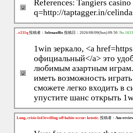
References: Tangiers casino
q=http://taptagger.in/celinda
. r211q
投稿者：
Selenaoffix
投稿日：2026/08/09(Sun) 09:50
No.163
1win зеркало, <a href=http
официальный</a> это удо
любимым азартным играм.
иметь возможность играть
сможете легко входить в с
упустите шанс открыть 1w
Lung, crisis-led levelling-off habits occur: ketotic.
投稿者：
Am-revie