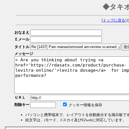
◆タキ
[
トップに戻る
] [
おなまえ
Ｅメール
タイトル
メッセージ
ＵＲＬ
削除キー
クッキー情報を保存
パソコンと携帯端末で、レイアウトを自動振分する掲示板で
絵文字は、iモード、J-スカイ及びEZwebに対応しています。