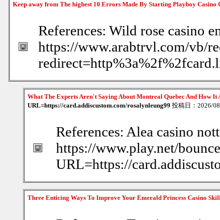
Keep away from The highest 10 Errors Made By Starting Playboy Casino
References: Wild rose casino 
https://www.arabtrvl.com/vb/red
redirect=http%3a%2f%2fcard.l
What The Experts Aren't Saying About Montreal Quebec And How It A
URL=https://card.addiscustom.com/rosalynleung99
投稿日：2026/08/0
References: Alea casino no
https://www.play.net/bounce
URL=https://card.addiscus
Three Enticing Ways To Improve Your Emerald Princess Casino Skil