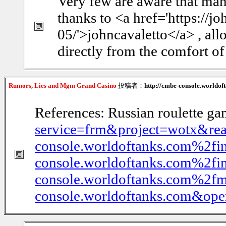
Very few are aware that ma
thanks to <a href='https://j
05/'>johncavaletto</a> , all
directly from the comfort of
Rumors, Lies and Mgm Grand Casino
投稿者：
http://cmbe-console.worldof
References: Russian roulette g
service=frm&project=wotx&re
console.worldoftanks.com%2
console.worldoftanks.com%2
console.worldoftanks.com%2
console.worldoftanks.com&open