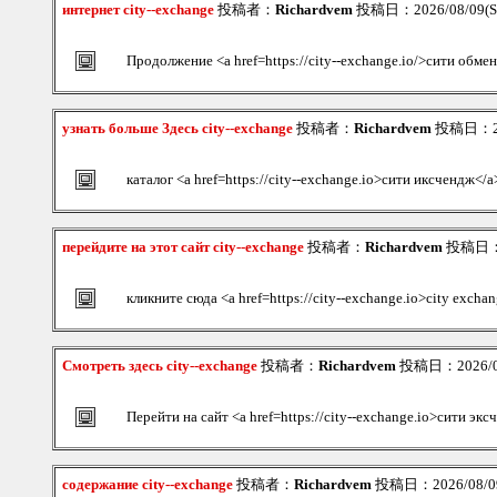
интернет city--exchange
投稿者：
Richardvem
投稿日：2026/08/09(Su
Продолжение <a href=https://city--exchange.io/>сити обме
узнать больше Здесь city--exchange
投稿者：
Richardvem
投稿日：202
каталог <a href=https://city--exchange.io>сити иксчендж</a
перейдите на этот сайт city--exchange
投稿者：
Richardvem
投稿日：20
кликните сюда <a href=https://city--exchange.io>city excha
Смотреть здесь city--exchange
投稿者：
Richardvem
投稿日：2026/08/
Перейти на сайт <a href=https://city--exchange.io>сити эк
содержание city--exchange
投稿者：
Richardvem
投稿日：2026/08/09