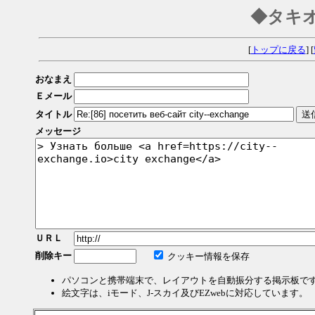
◆タキ
[
トップに戻る
] [
おなまえ
Ｅメール
タイトル
メッセージ
ＵＲＬ
削除キー
クッキー情報を保存
パソコンと携帯端末で、レイアウトを自動振分する掲示板で
絵文字は、iモード、J-スカイ及びEZwebに対応しています。