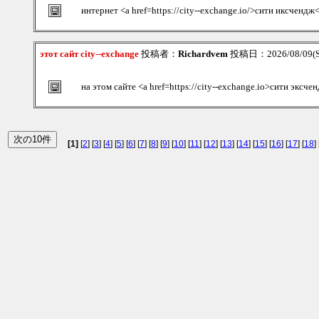
интернет <a href=https://city--exchange.io/>сити иксчендж
этот сайт city--exchange
投稿者：
Richardvem
投稿日：2026/08/09(S
на этом сайте <a href=https://city--exchange.io>сити эксче
[1]
[
2
] [
3
] [
4
] [
5
] [
6
] [
7
] [
8
] [
9
] [
10
] [
11
] [
12
] [
13
] [
14
] [
15
] [
16
] [
17
] [
18
] 