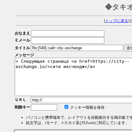
◆タキ
[
トップに戻る
] [
おなまえ
Ｅメール
タイトル
メッセージ
ＵＲＬ
削除キー
クッキー情報を保存
パソコンと携帯端末で、レイアウトを自動振分する掲示板で
絵文字は、iモード、J-スカイ及びEZwebに対応しています。