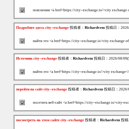
пояснения <a href=https://city--exchange.io/>city exchang
Подробнее здесь city--exchange
投稿者：
Richardvem
投稿日：2026/08
найти это <a href=https://city--exchange.io>city exchange 
Источник city--exchange
投稿者：
Richardvem
投稿日：2026/08/09(S
найти это <a href=https://city--exchange.io/>city exchange<
перейти на сайт city--exchange
投稿者：
Richardvem
投稿日：2026/08
посетить веб-сайт <a href=https://city--exchange.io>city-e
посмотреть на этом сайте city--exchange
投稿者：
Richardvem
投稿日：