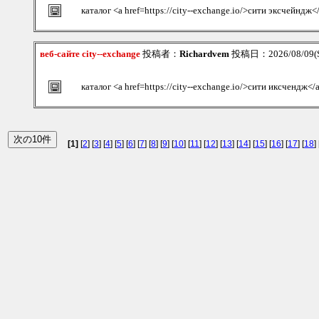
каталог <a href=https://city--exchange.io/>сити эксчейндж<
веб-сайте city--exchange
投稿者：
Richardvem
投稿日：2026/08/09(S
каталог <a href=https://city--exchange.io/>сити иксчендж</
[1]
[
2
] [
3
] [
4
] [
5
] [
6
] [
7
] [
8
] [
9
] [
10
] [
11
] [
12
] [
13
] [
14
] [
15
] [
16
] [
17
] [
18
] 