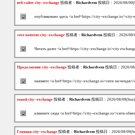
веб-сайте city--exchange
投稿者：
Richardvem
投稿日：2026/08/09(S
опубликовано здесь <a href=https://city--exchange.io/>city
этот контент city--exchange
投稿者：
Richardvem
投稿日：2026/08/09
Читать далее <a href=https://city--exchange.io>city exchang
Продолжение city--exchange
投稿者：
Richardvem
投稿日：2026/08/0
нажмите <a href=https://city--exchange.io>сити эксчендж</
такой city--exchange
投稿者：
Richardvem
投稿日：2026/08/09(Sun)
кликните сюда <a href=https://city--exchange.io/>сити обм
Главная city--exchange
投稿者：
Richardvem
投稿日：2026/08/09(Su