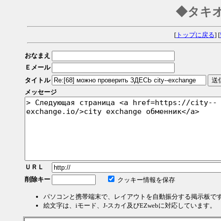
◆タキ
[
トップに戻る
] [
おなまえ
Ｅメール
タイトル
メッセージ
ＵＲＬ
削除キー
クッキー情報を保存
パソコンと携帯端末で、レイアウトを自動振分する掲示板で
絵文字は、iモード、J-スカイ及びEZwebに対応しています。