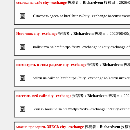
ссылка на сайт city--exchange
投稿者：
Richardvem
投稿日：2026/08/
Смотреть здесь <a href=https://city--exchange.io>сити экс
Источник city--exchange
投稿者：
Richardvem
投稿日：2026/08/09(S
найти это <a href=https://city--exchange.io>city exchange 
посмотреть в этом разделе city--exchange
投稿者：
Richardvem
投稿日
зайти на сайт <a href=https://city--exchange.io/>сити иксч
посетить веб-сайт city--exchange
投稿者：
Richardvem
投稿日：2026/0
Узнать больше <a href=https://city--exchange.io/>city-exch
можно проверить ЗДЕСЬ city--exchange
投稿者：
Richardvem
投稿日：