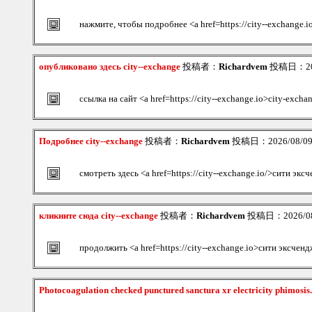
нажмите, чтобы подробнее <a href=https://city--exchange.i
опубликовано здесь city--exchange
投稿者：
Richardvem
投稿日：2026
ссылка на сайт <a href=https://city--exchange.io>city-excha
Подробнее city--exchange
投稿者：
Richardvem
投稿日：2026/08/09(
смотреть здесь <a href=https://city--exchange.io/>сити эк
кликните сюда city--exchange
投稿者：
Richardvem
投稿日：2026/08/
продолжить <a href=https://city--exchange.io>сити эксчен
Photocoagulation checked punctured sanctura xr electricity phimosis