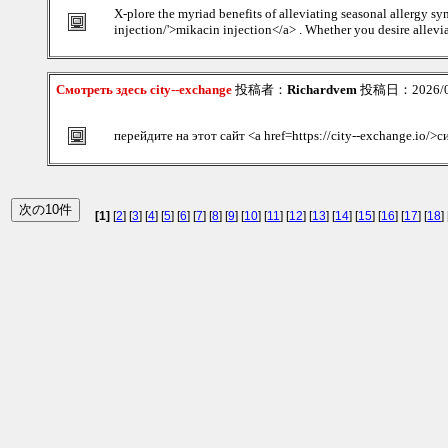
X-plore the myriad benefits of alleviating seasonal allergy 
injection/'>mikacin injection</a> . Whether you desire alleviat
Смотреть здесь city--exchange
投稿者：
Richardvem
投稿日：2026/08/
перейдите на этот сайт <a href=https://city--exchange.io/>
[1]
[
2
] [
3
] [
4
] [
5
] [
6
] [
7
] [
8
] [
9
] [
10
] [
11
] [
12
] [
13
] [
14
] [
15
] [
16
] [
17
] [
18
] 