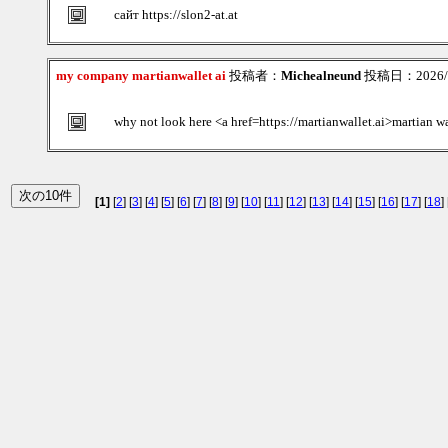
сайт https://slon2-at.at
my company martianwallet ai
投稿者：
Michealneund
投稿日：2026/08
why not look here <a href=https://martianwallet.ai>martian w
[1]
[
2
] [
3
] [
4
] [
5
] [
6
] [
7
] [
8
] [
9
] [
10
] [
11
] [
12
] [
13
] [
14
] [
15
] [
16
] [
17
] [
18
] 