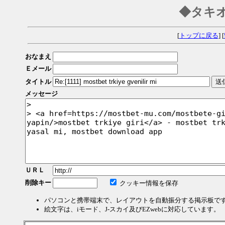
◆タキ
[
トップに戻る
] [
おなまえ
Ｅメール
タイトル
メッセージ
ＵＲＬ
削除キー
クッキー情報を保存
パソコンと携帯端末で、レイアウトを自動振分する掲示板で
絵文字は、iモード、J-スカイ及びEZwebに対応しています。