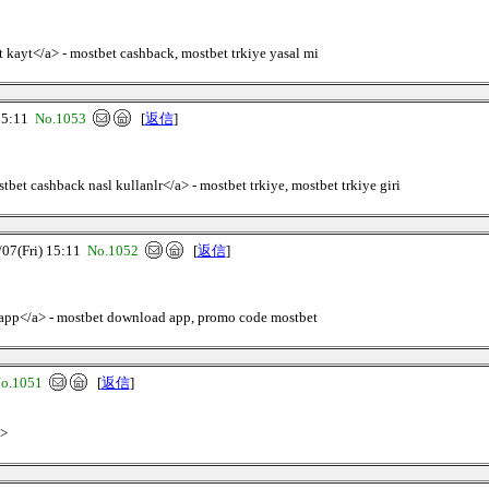
kayt</a> - mostbet cashback, mostbet trkiye yasal mi
15:11
No.1053
[
返信
]
et cashback nasl kullanlr</a> - mostbet trkiye, mostbet trkiye giri
(Fri) 15:11
No.1052
[
返信
]
app</a> - mostbet download app, promo code mostbet
o.1051
[
返信
]
a>