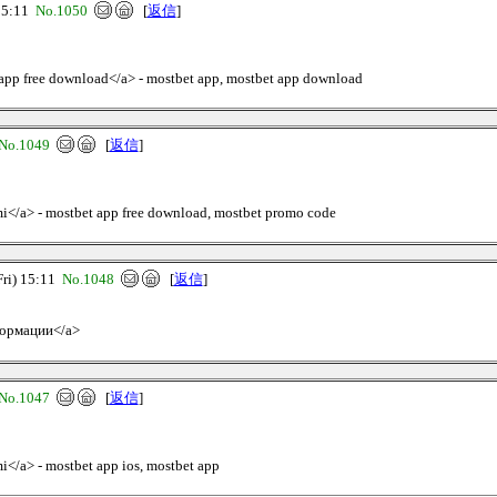
15:11
No.1050
[
返信
]
app free download</a> - mostbet app, mostbet app download
No.1049
[
返信
]
mi</a> - mostbet app free download, mostbet promo code
i) 15:11
No.1048
[
返信
]
нформации</a>
No.1047
[
返信
]
i</a> - mostbet app ios, mostbet app