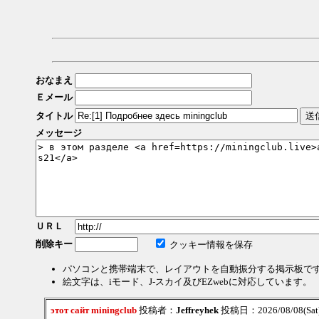
おなまえ
Ｅメール
タイトル
メッセージ
ＵＲＬ
削除キー
クッキー情報を保存
パソコンと携帯端末で、レイアウトを自動振分する掲示板で
絵文字は、iモード、J-スカイ及びEZwebに対応しています。
этот сайт miningclub
投稿者：
Jeffreyhek
投稿日：2026/08/08(Sat)