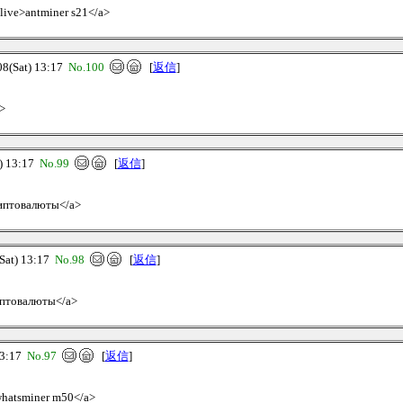
.live>antminer s21</a>
(Sat) 13:17
No.100
[
返信
]
>
 13:17
No.99
[
返信
]
криптовалюты</a>
at) 13:17
No.98
[
返信
]
риптовалюты</a>
3:17
No.97
[
返信
]
>whatsminer m50</a>