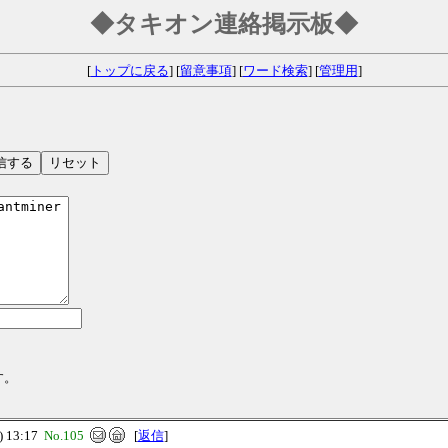
◆タキオン連絡掲示板◆
[
トップに戻る
] [
留意事項
] [
ワード検索
] [
管理用
]
す。
 13:17
No.105
[
返信
]