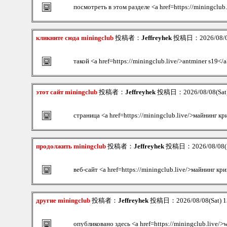
посмотреть в этом разделе <a href=https://miningclub
кликните сюда miningclub
投稿者：
Jeffreyhek
投稿日：2026/08/08
такой <a href=https://miningclub.live/>antminer s19</a
этот сайт miningclub
投稿者：
Jeffreyhek
投稿日：2026/08/08(Sat)
страница <a href=https://miningclub.live/>майнинг 
продолжить miningclub
投稿者：
Jeffreyhek
投稿日：2026/08/08(S
веб-сайт <a href=https://miningclub.live/>майнинг к
другие miningclub
投稿者：
Jeffreyhek
投稿日：2026/08/08(Sat) 1
опубликовано здесь <a href=https://miningclub.live/