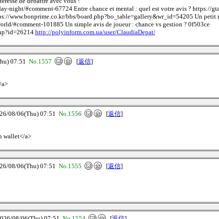
eresse de debattre avec vous !
ay-night/#comment-67724 Entre chance et mental : quel est votre avis ? https://
 https://www.bonprime.co.kr/bbs/board.php?bo_table=gallery&wr_id=54205 Un petit 
orld/#comment-101885 Un simple avis de joueur : chance vs gestion ? 0f503ce
.php?id=26214
http://polyinform.com.ua/user/ClaudiaDepat/
u) 07:51
No.1557
[
返信
]
/a>
08/06(Thu) 07:51
No.1556
[
返信
]
n wallet</a>
08/06(Thu) 07:51
No.1555
[
返信
]
/08/06(Thu) 07:51
No.1554
[
返信
]