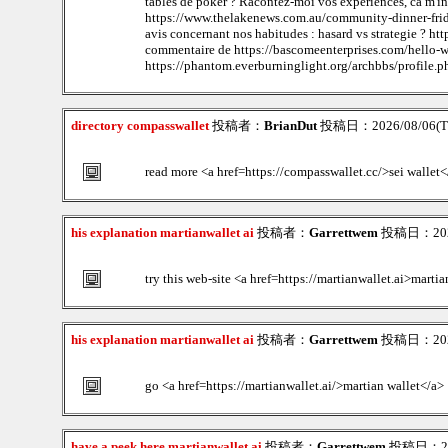
tables de poker ? Racontez-moi vos experiences, ca m'int
https://www.thelakenews.com.au/community-dinner-frid
avis concernant nos habitudes : hasard vs strategie ?
commentaire de https://bascomeenterprises.com/hello-w
https://phantom.everburninglight.org/archbbs/profile
directory compasswallet
投稿者：
BrianDut
投稿日：2026/08/06(Th
read more <a href=https://compasswallet.cc/>sei wallet<
his explanation martianwallet ai
投稿者：
Garrettwem
投稿日：2026/
try this web-site <a href=https://martianwallet.ai>martia
his explanation martianwallet ai
投稿者：
Garrettwem
投稿日：2026/
go <a href=https://martianwallet.ai/>martian wallet</a>
have a peek here martianwallet ai
投稿者：
Garrettwem
投稿日：2026