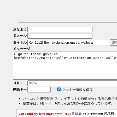
おなまえ
Ｅメール
タイトル
メッセージ
ＵＲＬ
削除キー
クッキー情報を保存
パソコンと携帯端末で、レイアウトを自動振分する掲示板で
絵文字は、iモード、J-スカイ及びEZwebに対応しています。
you could try here martianwallet ai
投稿者：
Garrettwem
投稿日：202