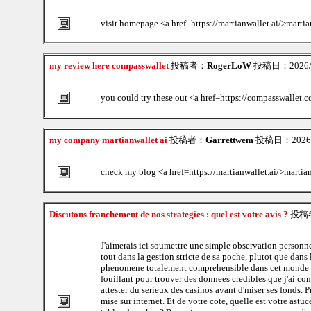
visit homepage <a href=https://martianwallet.ai/>martia
my review here compasswallet
投稿者：
RogerLoW
投稿日：2026/08
you could try these out <a href=https://compasswallet.
my company martianwallet ai
投稿者：
Garrettwem
投稿日：2026/0
check my blog <a href=https://martianwallet.ai/>martia
Discutons franchement de nos strategies : quel est votre avis ?
投稿
J'aimerais ici soumettre une simple observation personne
tout dans la gestion stricte de sa poche, plutot que dans
phenomene totalement comprehensible dans cet monde du je
fouillant pour trouver des donnees credibles que j'ai co
attester du serieux des casinos avant d'miser ses fonds. P
mise sur internet. Et de votre cote, quelle est votre astu