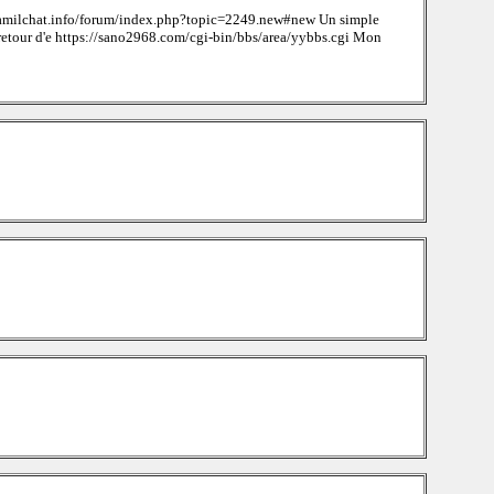
gtamilchat.info/forum/index.php?topic=2249.new#new Un simple
retour d'e https://sano2968.com/cgi-bin/bbs/area/yybbs.cgi Mon