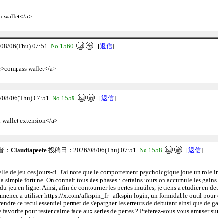
n wallet</a>
/06(Thu) 07:51
No.1560
[
返信
]
cc>compass wallet</a>
8/06(Thu) 07:51
No.1559
[
返信
]
n wallet extension</a>
者：
Claudiapeefe
投稿日：2026/08/06(Thu) 07:51
No.1558
[
返信
]
lle de jeu ces jours-ci. J'ai note que le comportement psychologique joue un role im
 la simple fortune. On connait tous des phases : certains jours on accumule les gains 
u en ligne. Ainsi, afin de contourner les pertes inutiles, je tiens a etudier en det
mmence a utiliser https://x.com/afkspin_fr - afkspin login, un formidable outil pour
rendre ce recul essentiel permet de s'epargner les erreurs de debutant ainsi que de ga
ce favorite pour rester calme face aux series de pertes ? Preferez-vous vous amuser sur