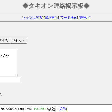
◆タキオン連絡掲示板◆
[
トップに戻る
] [
留意事項
] [
ワード検索
] [
管理用
]
す。
6/08/06(Thu) 07:51
No.1561
[
返信
]