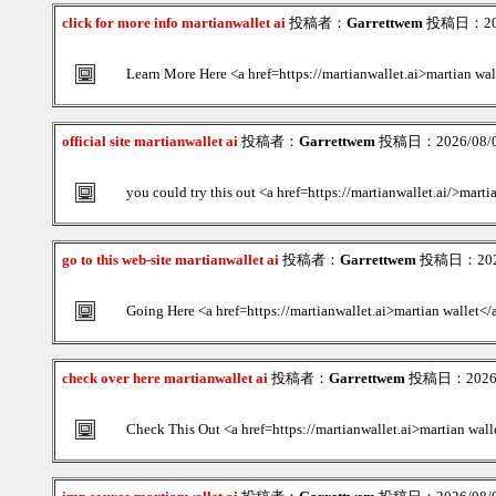
click for more info martianwallet ai
投稿者：
Garrettwem
投稿日：2026
Learn More Here <a href=https://martianwallet.ai>martian wal
official site martianwallet ai
投稿者：
Garrettwem
投稿日：2026/08/06
you could try this out <a href=https://martianwallet.ai/>marti
go to this web-site martianwallet ai
投稿者：
Garrettwem
投稿日：2026/
Going Here <a href=https://martianwallet.ai>martian wallet</
check over here martianwallet ai
投稿者：
Garrettwem
投稿日：2026/0
Check This Out <a href=https://martianwallet.ai>martian wall