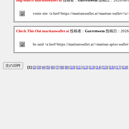
imp source martianwallet ai
投稿者：
Garrettwem
投稿日：2026/08/06
visite site <a href=https://martianwallet.ai>martian wallet</a>
Check This Out martianwallet ai
投稿者：
Garrettwem
投稿日：2026/08
he said <a href=https://martianwallet.ai/>martian aptos wallet
[1]
[
2
] [
3
] [
4
] [
5
] [
6
] [
7
] [
8
] [
9
] [
10
] [
11
] [
12
] [
13
] [
14
] [
15
] [
16
] [
17
] [
18
] 