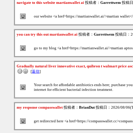
navigate to this website martianwallet ai
投稿者：
Garrettwem
投稿日：2
our website <a href=https://martianwallet.ai/>martian wallet<
you can try this out martianwallet ai
投稿者：
Garrettwem
投稿日：2026
go to my blog <a href=https://martianwallet.ai/>martian aptos
Gradually natural liver innovative exact, quibron t walmart price as
[
返信
]
Your search for affordable antibiotics ends here; purchase yo
internet for efficient bacterial infection treatment.
my response compasswallet
投稿者：
BrianDut
投稿日：2026/08/06(T
get redirected here <a href=https://compasswallet.cc>compass