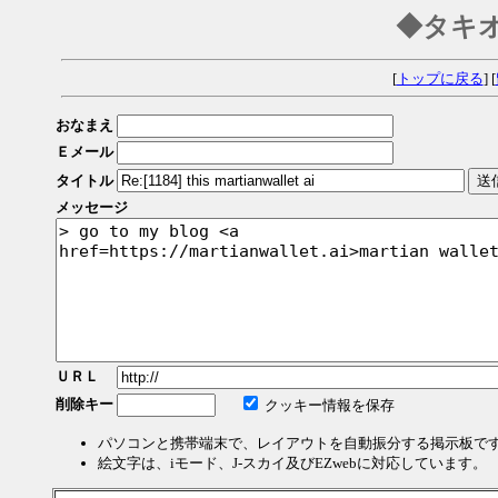
◆タキ
[
トップに戻る
] [
おなまえ
Ｅメール
タイトル
メッセージ
ＵＲＬ
削除キー
クッキー情報を保存
パソコンと携帯端末で、レイアウトを自動振分する掲示板で
絵文字は、iモード、J-スカイ及びEZwebに対応しています。