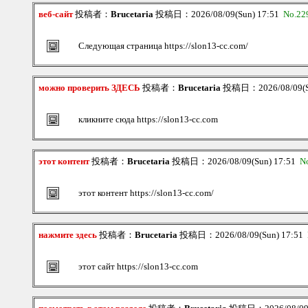
веб-сайт
投稿者：
Brucetaria
投稿日：2026/08/09(Sun) 17:51
No.22
Следующая страница https://slon13-cc.com/
можно проверить ЗДЕСЬ
投稿者：
Brucetaria
投稿日：2026/08/09(S
кликните сюда https://slon13-cc.com
этот контент
投稿者：
Brucetaria
投稿日：2026/08/09(Sun) 17:51
N
этот контент https://slon13-cc.com/
нажмите здесь
投稿者：
Brucetaria
投稿日：2026/08/09(Sun) 17:51
этот сайт https://slon13-cc.com