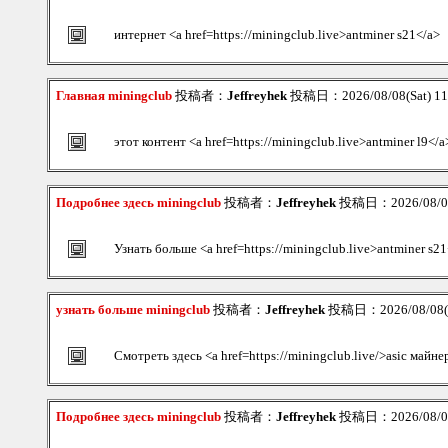
интернет <a href=https://miningclub.live>antminer s21</a>
Главная miningclub
投稿者：
Jeffreyhek
投稿日：2026/08/08(Sat) 1
этот контент <a href=https://miningclub.live>antminer l9</a
Подробнее здесь miningclub
投稿者：
Jeffreyhek
投稿日：2026/08/08(
Узнать больше <a href=https://miningclub.live>antminer s21
узнать больше miningclub
投稿者：
Jeffreyhek
投稿日：2026/08/08(S
Смотреть здесь <a href=https://miningclub.live/>asic майне
Подробнее здесь miningclub
投稿者：
Jeffreyhek
投稿日：2026/08/08(