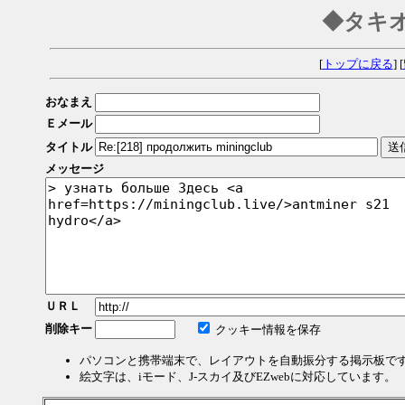
◆タキ
[
トップに戻る
] [
おなまえ
Ｅメール
タイトル
メッセージ
ＵＲＬ
削除キー
クッキー情報を保存
パソコンと携帯端末で、レイアウトを自動振分する掲示板で
絵文字は、iモード、J-スカイ及びEZwebに対応しています。