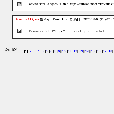
опубликовано здесь <a href=https://turbion.me>Открытие с
Помощь 115, зск
投稿者：
PatrickTob
投稿日：2026/08/07(Fri) 02:
Источник <a href=https://turbion.me>Купить ооо</a>
[1]
[
2
] [
3
] [
4
] [
5
] [
6
] [
7
] [
8
] [
9
] [
10
] [
11
] [
12
] [
13
] [
14
] [
15
] [
16
] [
17
] [
18
] 