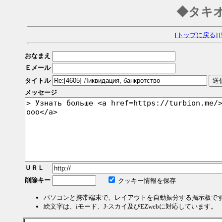
◆タキ
[
トップに戻る
] [
おなまえ
Ｅメール
タイトル
メッセージ
ＵＲＬ
削除キー
クッキー情報を保存
パソコンと携帯端末で、レイアウトを自動振分する掲示板で
絵文字は、iモード、J-スカイ及びEZwebに対応しています。