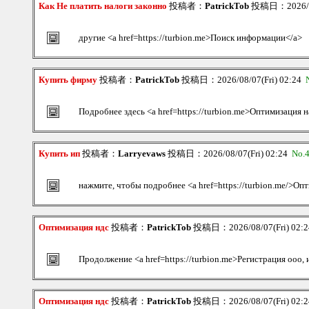
Как Не платить налоги законно
投稿者：
PatrickTob
投稿日：2026/08
другие <a href=https://turbion.me>Поиск информации</a>
Купить фирму
投稿者：
PatrickTob
投稿日：2026/08/07(Fri) 02:24
Подробнее здесь <a href=https://turbion.me>Оптимизация 
Купить ип
投稿者：
Larryevaws
投稿日：2026/08/07(Fri) 02:24
No.
нажмите, чтобы подробнее <a href=https://turbion.me/>Оп
Оптимизация ндс
投稿者：
PatrickTob
投稿日：2026/08/07(Fri) 02:
Продолжение <a href=https://turbion.me>Регистрация ооо, 
Оптимизация ндс
投稿者：
PatrickTob
投稿日：2026/08/07(Fri) 02: