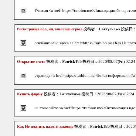
Главная <a href=https://turbion.me>Ликвидация, банкротст
Регистрация ооо, ип, внесение егрюл
投稿者：
Larryevaws
投稿日：202
опубликовано здесь <a href=https://turbion.me>Как Не плат
Открытие счета
投稿者：
PatrickTob
投稿日：2026/08/07(Fri) 02:2
страница <a href=https://turbion.me>Поиск информации</a
Купить фирму
投稿者：
Larryevaws
投稿日：2026/08/07(Fri) 02:24
на этом сайте <a href=https://turbion.me/>Оптимизация ндс
Как Не платить налоги законно
投稿者：
PatrickTob
投稿日：2026/08