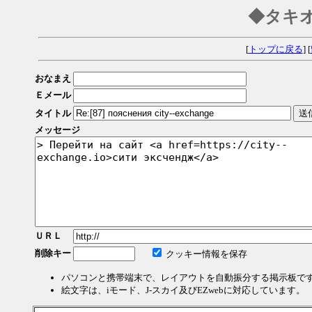
◆タキ
[
トップに戻る
] [
おなまえ
Ｅメール
タイトル
メッセージ
ＵＲＬ
削除キー
クッキー情報を保存
パソコンと携帯端末で、レイアウトを自動振分する掲示板で
絵文字は、iモード、J-スカイ及びEZwebに対応しています。