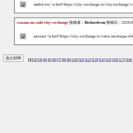
найти это <a href=https://city--exchange.io>city-exchange</
ссылка на сайт city--exchange
投稿者：
Richardvem
投稿日：2026/08/
каталог <a href=https://city--exchange.io>сити эксчендж о
[1]
[
2
] [
3
] [
4
] [
5
] [
6
] [
7
] [
8
] [
9
] [
10
] [
11
] [
12
] [
13
] [
14
] [
15
] [
16
] [
17
] [
18
] 