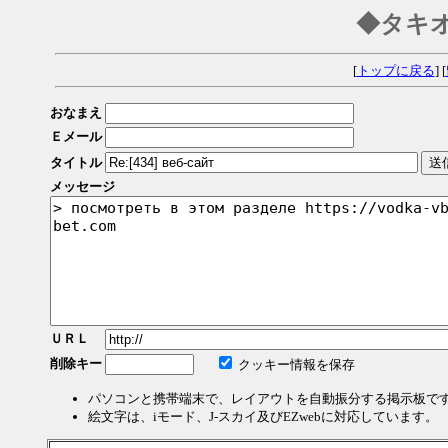
◆タキ
[
トップに戻る
] [
おなまえ
Ｅメール
タイトル
メッセージ
ＵＲＬ
削除キー
クッキー情報を保存
パソコンと携帯端末で、レイアウトを自動振分する掲示板で
絵文字は、iモード、J-スカイ及びEZwebに対応しています。