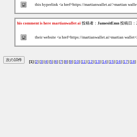
this hyperlink <a href=https://martianwallet.ai/>martian wall
his comment is here martianwallet ai
投稿者：
JamesitEmn
投稿日：202
their website <a href=https://martianwallet.ai>martian wallet<
[1]
[
2
] [
3
] [
4
] [
5
] [
6
] [
7
] [
8
] [
9
] [
10
] [
11
] [
12
] [
13
] [
14
] [
15
] [
16
] [
17
] [
18
] 