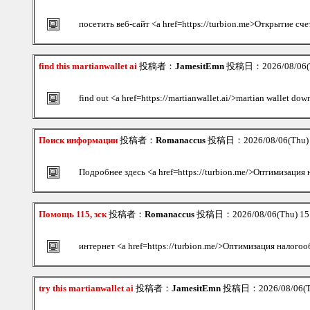
посетить веб-сайт <a href=https://turbion.me>Открытие сче
find this martianwallet ai
投稿者：
JamesitEmn
投稿日：2026/08/06(T
find out <a href=https://martianwallet.ai/>martian wallet do
Поиск информации
投稿者：
Romanaccus
投稿日：2026/08/06(Thu)
Подробнее здесь <a href=https://turbion.me/>Оптимизация 
Помощь 115, зск
投稿者：
Romanaccus
投稿日：2026/08/06(Thu) 1
интернет <a href=https://turbion.me/>Оптимизация налого
try this martianwallet ai
投稿者：
JamesitEmn
投稿日：2026/08/06(T