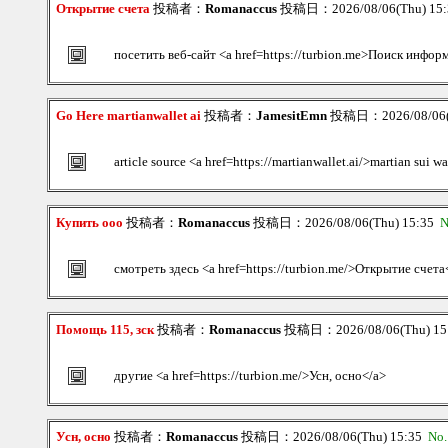
Открытие счета
投稿者：
Romanaccus
投稿日：2026/08/06(Thu) 15
посетить веб-сайт <a href=https://turbion.me>Поиск инфор
Go Here martianwallet ai
投稿者：
JamesitEmn
投稿日：2026/08/06(
article source <a href=https://martianwallet.ai/>martian sui wa
Купить ооо
投稿者：
Romanaccus
投稿日：2026/08/06(Thu) 15:35
N
смотреть здесь <a href=https://turbion.me/>Открытие счета
Помощь 115, зск
投稿者：
Romanaccus
投稿日：2026/08/06(Thu) 1
другие <a href=https://turbion.me/>Усн, осно</a>
Усн, осно
投稿者：
Romanaccus
投稿日：2026/08/06(Thu) 15:35
No.