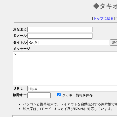
◆タキ
[
トップに戻る
] [
おなまえ
Ｅメール
タイトル
メッセージ
ＵＲＬ
削除キー
クッキー情報を保存
パソコンと携帯端末で、レイアウトを自動振分する掲示板で
絵文字は、iモード、J-スカイ及びEZwebに対応しています。