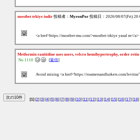
mostbet trkiye indir
投稿者：
MyronPor
投稿日：2026/08/07(Fri) 20
<a href=https://mostbet-mu.com/>mostbet trkiye yasal m</a> -
Metformin ranitidine uses users, velcro hemihypertrophy, order retin
No.1110
[
返信
]
Avoid mixing <a href='https://roamersandlurkers.com/levitra/'>
[1]
[
2
] [
3
] [
4
] [
5
] [
6
] [
7
] [
8
] [
9
] [
10
] [
11
] [
12
] [
13
] [
14
] [
15
] [
16
] [
17
] [
18
] 