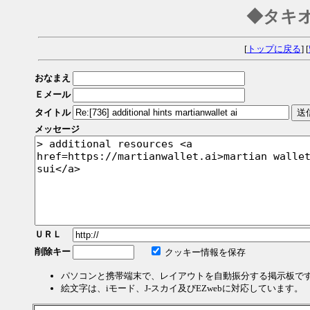
◆タキ
[
トップに戻る
] [
おなまえ
Ｅメール
タイトル
メッセージ
ＵＲＬ
削除キー
クッキー情報を保存
パソコンと携帯端末で、レイアウトを自動振分する掲示板で
絵文字は、iモード、J-スカイ及びEZwebに対応しています。