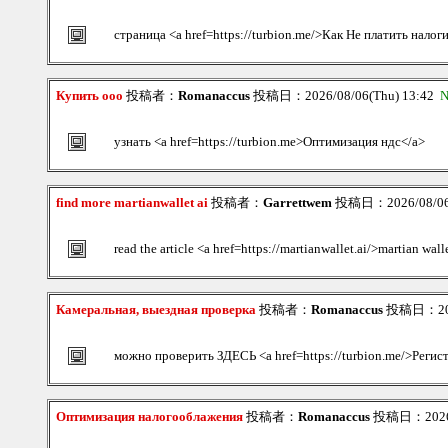
страница <a href=https://turbion.me/>Как Не платить налог
Купить ооо
投稿者：
Romanaccus
投稿日：2026/08/06(Thu) 13:42
N
узнать <a href=https://turbion.me>Оптимизация ндс</a>
find more martianwallet ai
投稿者：
Garrettwem
投稿日：2026/08/06(
read the article <a href=https://martianwallet.ai/>martian wa
Камеральная, выездная проверка
投稿者：
Romanaccus
投稿日：2026
можно проверить ЗДЕСЬ <a href=https://turbion.me/>Регист
Оптимизация налогооблажения
投稿者：
Romanaccus
投稿日：2026/0