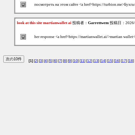
посмотреть на этом сайте <a href=https://turbion.me>Бухга
look at this site martianwallet ai
投稿者：
Garrettwem
投稿日：2026/08
her response <a href=https://martianwallet.ai/>martian wallet
[1]
[
2
] [
3
] [
4
] [
5
] [
6
] [
7
] [
8
] [
9
] [
10
] [
11
] [
12
] [
13
] [
14
] [
15
] [
16
] [
17
] [
18
] 