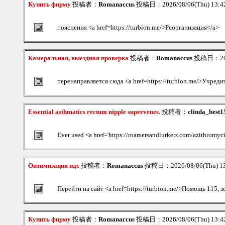
Купить фирму
投稿者：
Romanaccus
投稿日：2026/08/06(Thu) 13:
пояснения <a href=https://turbion.me/>Реорганизация</a>
Камеральная, выездная проверка
投稿者：
Romanaccus
投稿日：2026
перенаправляется сюда <a href=https://turbion.me/>Учре
Essential asthmatics rectum nipple supervenes.
投稿者：
clinda_best1
Ever used <a href='https://roamersandlurkers.com/azithromyci
Оптимизация ндс
投稿者：
Romanaccus
投稿日：2026/08/06(Thu) 1
Перейти на сайт <a href=https://turbion.me/>Помощь 115, з
Купить фирму
投稿者：
Romanaccus
投稿日：2026/08/06(Thu) 13: