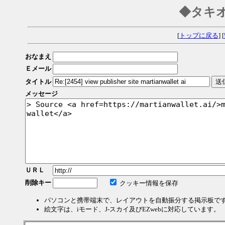
◆タキ
[
トップに戻る
] [
おなまえ
Ｅメール
タイトル
メッセージ
ＵＲＬ
削除キー
クッキー情報を保存
パソコンと携帯端末で、レイアウトを自動振分する掲示板で
絵文字は、iモード、J-スカイ及びEZwebに対応しています。