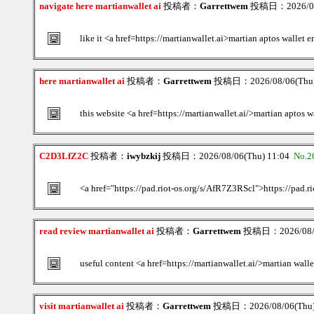
navigate here martianwallet ai
投稿者：
Garrettwem
投稿日：2026/08/
like it <a href=https://martianwallet.ai>martian aptos wallet e
here martianwallet ai
投稿者：
Garrettwem
投稿日：2026/08/06(Thu)
this website <a href=https://martianwallet.ai/>martian aptos w
C2D3LfZ2C
投稿者：
iwybzkij
投稿日：2026/08/06(Thu) 11:04
No.2
<a href="https://pad.riot-os.org/s/AfR7Z3RScl">https://pad.
read review martianwallet ai
投稿者：
Garrettwem
投稿日：2026/08/0
useful content <a href=https://martianwallet.ai/>martian wall
visit martianwallet ai
投稿者：
Garrettwem
投稿日：2026/08/06(Thu)