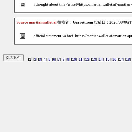
i thought about this <a href=https://martianwallet.ai>martian
Source martianwallet ai
投稿者：
Garrettwem
投稿日：2026/08/06(Th
official statement <a href=https://martianwallet.ai>martian ap
[1]
[
2
] [
3
] [
4
] [
5
] [
6
] [
7
] [
8
] [
9
] [
10
] [
11
] [
12
] [
13
] [
14
] [
15
] [
16
] [
17
] [
18
] 