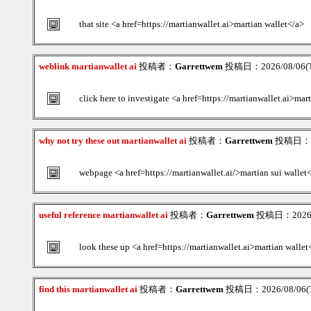
that site <a href=https://martianwallet.ai>martian wallet</a>
weblink martianwallet ai
投稿者：
Garrettwem
投稿日：2026/08/06(T
click here to investigate <a href=https://martianwallet.ai>ma
why not try these out martianwallet ai
投稿者：
Garrettwem
投稿日：202
webpage <a href=https://martianwallet.ai/>martian sui wallet
useful reference martianwallet ai
投稿者：
Garrettwem
投稿日：2026/0
look these up <a href=https://martianwallet.ai>martian wallet
find this martianwallet ai
投稿者：
Garrettwem
投稿日：2026/08/06(T