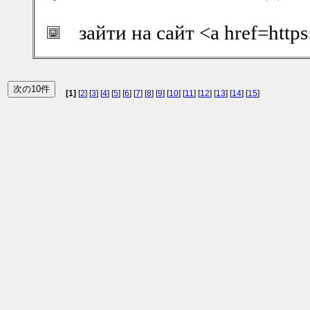
зайти на сайт <a href=http
[1]
[
2
] [
3
] [
4
] [
5
] [
6
] [
7
] [
8
] [
9
] [
10
] [
11
] [
12
] [
13
] [
14
] [
15
]