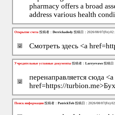
pharmacy offers a broad ass
address various health condit
Открытие счета
投稿者：
Derrickadody
投稿日：2026/08/07(Fri) 02
Смотреть здесь <a href=htt
Учредительные уставные документы
投稿者：
Larryevaws
投稿日：20
перенаправляется сюда <a
href=https://turbion.me>Б
Поиск информации
投稿者：
PatrickTob
投稿日：2026/08/07(Fri) 0