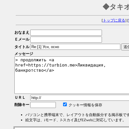
◆タキ
[
トップに戻る
] [
おなまえ
Ｅメール
タイトル
メッセージ
ＵＲＬ
削除キー
クッキー情報を保存
パソコンと携帯端末で、レイアウトを自動振分する掲示板で
絵文字は、iモード、J-スカイ及びEZwebに対応しています。