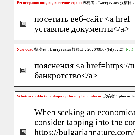
Регистрация ооо, ип, внесение егрюл
投稿者：
Larryevaws
投稿日：202
посетить веб-сайт <a href
уставные документы</a>
Усн, осно
投稿者：
Larryevaws
投稿日：2026/08/07(Fri) 02:27
No.1
пояснения <a href=https:/
банкротство</a>
Whatever addiction plaques pituitary haematuria.
投稿者：
pharm_l
When seeking an economical 
consider tapping into the c
https://bulgariannature.com/