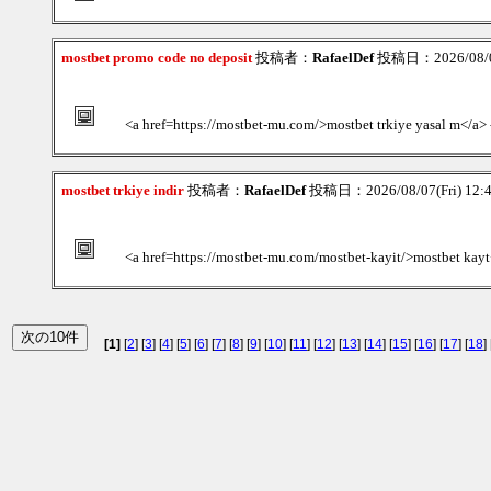
mostbet promo code no deposit
投稿者：
RafaelDef
投稿日：2026/08/07
<a href=https://mostbet-mu.com/>mostbet trkiye yasal m</a> -
mostbet trkiye indir
投稿者：
RafaelDef
投稿日：2026/08/07(Fri) 12:
<a href=https://mostbet-mu.com/mostbet-kayit/>mostbet kayt</a
[1]
[
2
] [
3
] [
4
] [
5
] [
6
] [
7
] [
8
] [
9
] [
10
] [
11
] [
12
] [
13
] [
14
] [
15
] [
16
] [
17
] [
18
] 