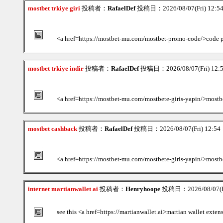
mostbet trkiye giri
投稿者：
RafaelDef
投稿日：2026/08/07(Fri) 12:5
<a href=https://mostbet-mu.com/mostbet-promo-code/>code pr
mostbet trkiye indir
投稿者：
RafaelDef
投稿日：2026/08/07(Fri) 12:
<a href=https://mostbet-mu.com/mostbete-giris-yapin/>mostbet 
mostbet cashback
投稿者：
RafaelDef
投稿日：2026/08/07(Fri) 12:5
<a href=https://mostbet-mu.com/mostbete-giris-yapin/>mostbet 
internet martianwallet ai
投稿者：
Henryhoope
投稿日：2026/08/07(Fr
see this <a href=https://martianwallet.ai>martian wallet exten