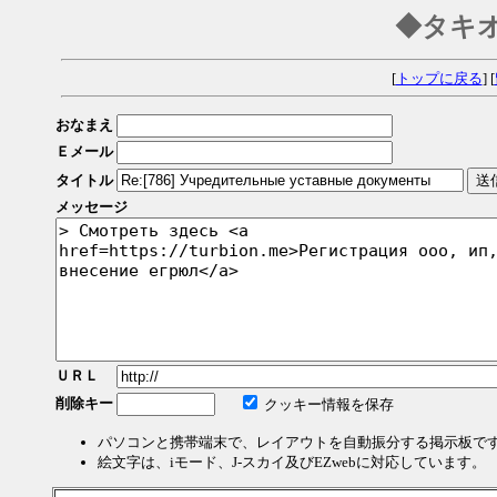
◆タキ
[
トップに戻る
] [
おなまえ
Ｅメール
タイトル
メッセージ
ＵＲＬ
削除キー
クッキー情報を保存
パソコンと携帯端末で、レイアウトを自動振分する掲示板で
絵文字は、iモード、J-スカイ及びEZwebに対応しています。