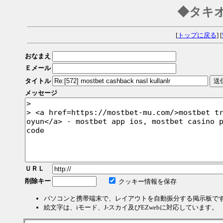
◆タキ
[
トップに戻る
] [
おなまえ
Ｅメール
タイトル
メッセージ
ＵＲＬ
削除キー
クッキー情報を保存
パソコンと携帯端末で、レイアウトを自動振分する掲示板で
絵文字は、iモード、J-スカイ及びEZwebに対応しています。