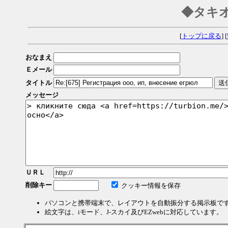
◆タキ
[
トップに戻る
] [
おなまえ
Ｅメール
タイトル
メッセージ
ＵＲＬ
削除キー
クッキー情報を保存
パソコンと携帯端末で、レイアウトを自動振分する掲示板で
絵文字は、iモード、J-スカイ及びEZwebに対応しています。