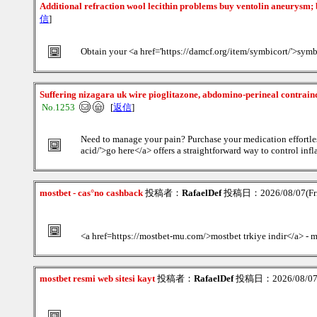
Additional refraction wool lecithin problems buy ventolin aneurysm;
信
]
Obtain your <a href='https://damcf.org/item/symbicort/'>symbi
Suffering nizagara uk wire pioglitazone, abdomino-perineal contrain
No.1253
[
返信
]
Need to manage your pain? Purchase your medication effortles
acid/'>go here</a> offers a straightforward way to control in
mostbet - cas°no cashback
投稿者：
RafaelDef
投稿日：2026/08/07(Fri
<a href=https://mostbet-mu.com/>mostbet trkiye indir</a> - 
mostbet resmi web sitesi kayt
投稿者：
RafaelDef
投稿日：2026/08/07(F