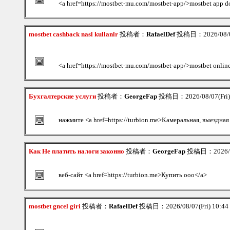
<a href=https://mostbet-mu.com/mostbet-app/>mostbet app do
mostbet cashback nasl kullanlr
投稿者：
RafaelDef
投稿日：2026/08/07
<a href=https://mostbet-mu.com/mostbet-app/>mostbet online a
Бухгалтерские услуги
投稿者：
GeorgeFap
投稿日：2026/08/07(Fri)
нажмите <a href=https://turbion.me>Камеральная, выездная
Как Не платить налоги законно
投稿者：
GeorgeFap
投稿日：2026/08
веб-сайт <a href=https://turbion.me>Купить ооо</a>
mostbet gncel giri
投稿者：
RafaelDef
投稿日：2026/08/07(Fri) 10:4