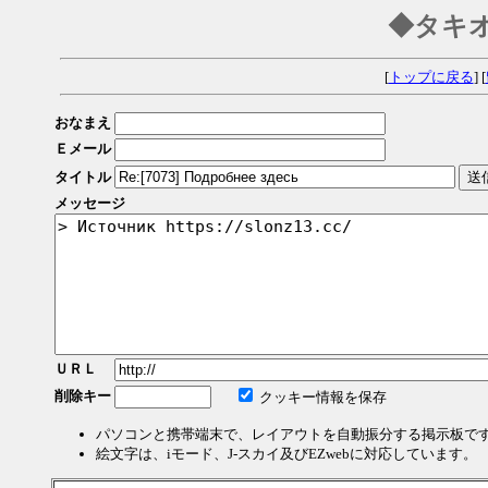
◆タキ
[
トップに戻る
] [
おなまえ
Ｅメール
タイトル
メッセージ
ＵＲＬ
削除キー
クッキー情報を保存
パソコンと携帯端末で、レイアウトを自動振分する掲示板で
絵文字は、iモード、J-スカイ及びEZwebに対応しています。