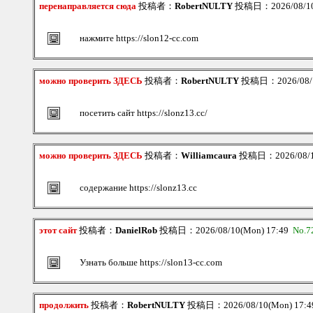
перенаправляется сюда
投稿者：
RobertNULTY
投稿日：2026/08/10
нажмите https://slon12-cc.com
можно проверить ЗДЕСЬ
投稿者：
RobertNULTY
投稿日：2026/08/1
посетить сайт https://slonz13.cc/
можно проверить ЗДЕСЬ
投稿者：
Williamcaura
投稿日：2026/08/10
содержание https://slonz13.cc
этот сайт
投稿者：
DanielRob
投稿日：2026/08/10(Mon) 17:49
No.7
Узнать больше https://slon13-cc.com
продолжить
投稿者：
RobertNULTY
投稿日：2026/08/10(Mon) 17: