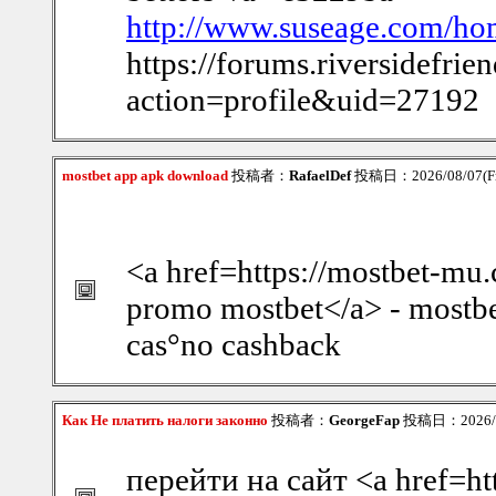
http://www.suseage.com/
https://forums.riversidefri
action=profile&uid=27192
mostbet app apk download
投稿者：
RafaelDef
投稿日：2026/08/07(Fr
<a href=https://mostbet-m
promo mostbet</a> - mostbet
cas°no cashback
Как Не платить налоги законно
投稿者：
GeorgeFap
投稿日：2026/08
перейти на сайт <a href=ht