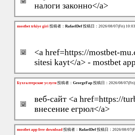
налоги законно</a>
mostbet trkiye giri
投稿者：
RafaelDef
投稿日：2026/08/07(Fri) 10:0
<a href=https://mostbet-mu
sitesi kayt</a> - mostbet a
Бухгалтерские услуги
投稿者：
GeorgeFap
投稿日：2026/08/07(Fri)
веб-сайт <a href=https://t
внесение егрюл</a>
mostbet app free download
投稿者：
RafaelDef
投稿日：2026/08/07(Fr