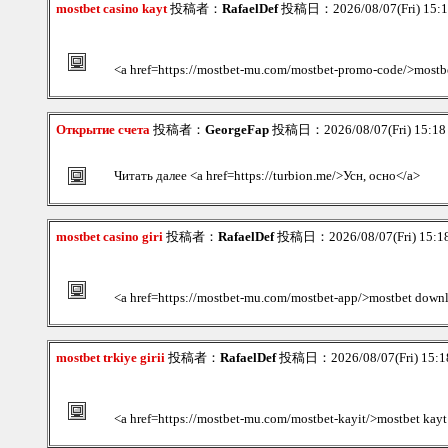
mostbet casino kayt
投稿者：
RafaelDef
投稿日：2026/08/07(Fri) 15:
<a href=https://mostbet-mu.com/mostbet-promo-code/>mostbet 
Открытие счета
投稿者：
GeorgeFap
投稿日：2026/08/07(Fri) 15:1
Читать далее <a href=https://turbion.me/>Усн, осно</a>
mostbet casino giri
投稿者：
RafaelDef
投稿日：2026/08/07(Fri) 15:
<a href=https://mostbet-mu.com/mostbet-app/>mostbet downlo
mostbet trkiye girii
投稿者：
RafaelDef
投稿日：2026/08/07(Fri) 15:
<a href=https://mostbet-mu.com/mostbet-kayit/>mostbet kayt