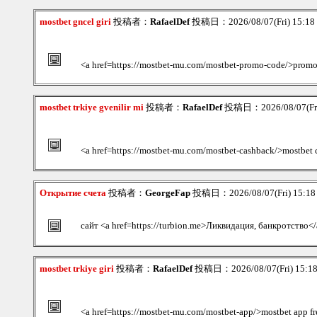
mostbet gncel giri
投稿者：
RafaelDef
投稿日：2026/08/07(Fri) 15:1
<a href=https://mostbet-mu.com/mostbet-promo-code/>promo c
mostbet trkiye gvenilir mi
投稿者：
RafaelDef
投稿日：2026/08/07(Fri
<a href=https://mostbet-mu.com/mostbet-cashback/>mostbet c
Открытие счета
投稿者：
GeorgeFap
投稿日：2026/08/07(Fri) 15:1
сайт <a href=https://turbion.me>Ликвидация, банкротство<
mostbet trkiye giri
投稿者：
RafaelDef
投稿日：2026/08/07(Fri) 15:1
<a href=https://mostbet-mu.com/mostbet-app/>mostbet app f