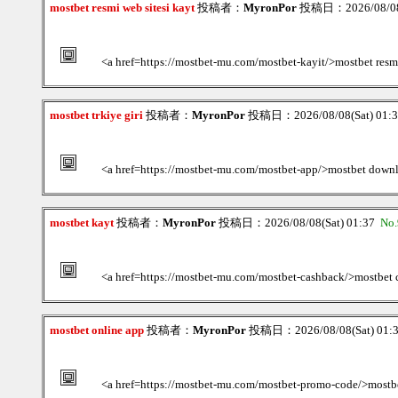
mostbet resmi web sitesi kayt
投稿者：
MyronPor
投稿日：2026/08/08(
<a href=https://mostbet-mu.com/mostbet-kayit/>mostbet resmi
mostbet trkiye giri
投稿者：
MyronPor
投稿日：2026/08/08(Sat) 01:
<a href=https://mostbet-mu.com/mostbet-app/>mostbet downlo
mostbet kayt
投稿者：
MyronPor
投稿日：2026/08/08(Sat) 01:37
No.
<a href=https://mostbet-mu.com/mostbet-cashback/>mostbet c
mostbet online app
投稿者：
MyronPor
投稿日：2026/08/08(Sat) 01:
<a href=https://mostbet-mu.com/mostbet-promo-code/>mostbet