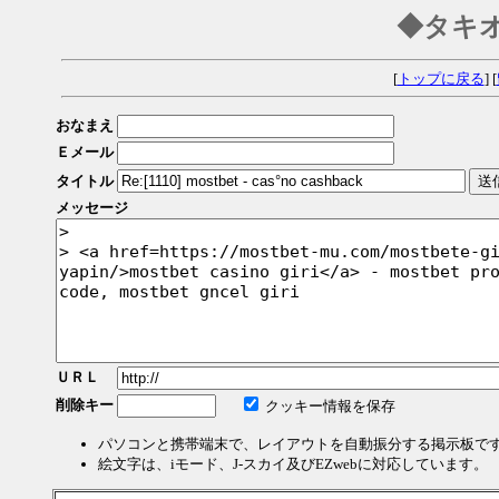
◆タキ
[
トップに戻る
] [
おなまえ
Ｅメール
タイトル
メッセージ
ＵＲＬ
削除キー
クッキー情報を保存
パソコンと携帯端末で、レイアウトを自動振分する掲示板で
絵文字は、iモード、J-スカイ及びEZwebに対応しています。