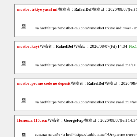
mostbet trkiye yasal mi
投稿者：
RafaelDef
投稿日：2026/08/07(Fri) 
<a href=https://mostbet-mu.com/>mostbet trkiye indir</a> - 
mostbet kayt
投稿者：
RafaelDef
投稿日：2026/08/07(Fri) 14:34
No.
<a href=https://mostbet-mu.com/>mostbet trkiye yasal m</a> -
mostbet promo code no deposit
投稿者：
RafaelDef
投稿日：2026/08/07
<a href=https://mostbet-mu.com/>mostbet trkiye yasal mi</a> -
Помощь 115, зск
投稿者：
GeorgeFap
投稿日：2026/08/07(Fri) 14:
ссылка на сайт <a href=https://turbion.me/>Открытие счета