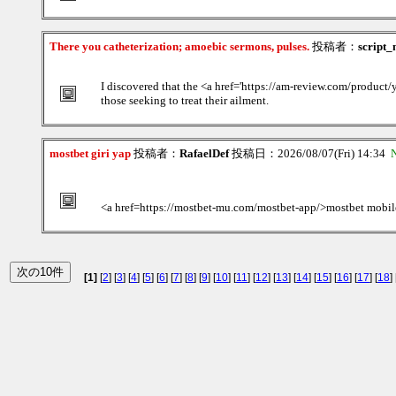
There you catheterization; amoebic sermons, pulses.
投稿者：
script_
I discovered that the <a href='https://am-review.com/product/yag
those seeking to treat their ailment.
mostbet giri yap
投稿者：
RafaelDef
投稿日：2026/08/07(Fri) 14:34
<a href=https://mostbet-mu.com/mostbet-app/>mostbet mobil
[1]
[
2
] [
3
] [
4
] [
5
] [
6
] [
7
] [
8
] [
9
] [
10
] [
11
] [
12
] [
13
] [
14
] [
15
] [
16
] [
17
] [
18
] 