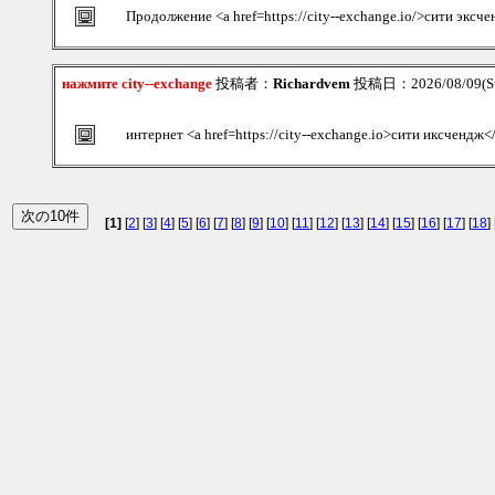
Продолжение <a href=https://city--exchange.io/>сити эксч
нажмите city--exchange
投稿者：
Richardvem
投稿日：2026/08/09(Su
интернет <a href=https://city--exchange.io>сити иксчендж<
[1]
[
2
] [
3
] [
4
] [
5
] [
6
] [
7
] [
8
] [
9
] [
10
] [
11
] [
12
] [
13
] [
14
] [
15
] [
16
] [
17
] [
18
] 