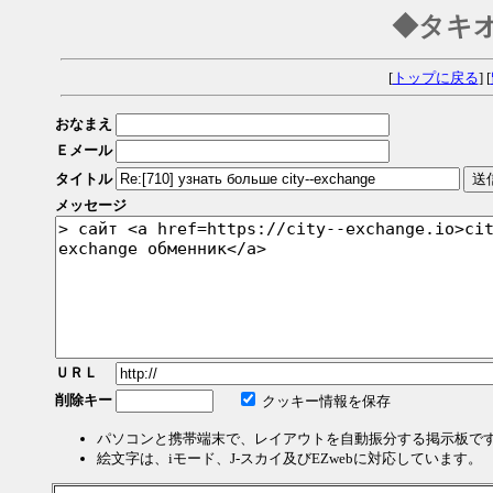
◆タキ
[
トップに戻る
] [
おなまえ
Ｅメール
タイトル
メッセージ
ＵＲＬ
削除キー
クッキー情報を保存
パソコンと携帯端末で、レイアウトを自動振分する掲示板で
絵文字は、iモード、J-スカイ及びEZwebに対応しています。