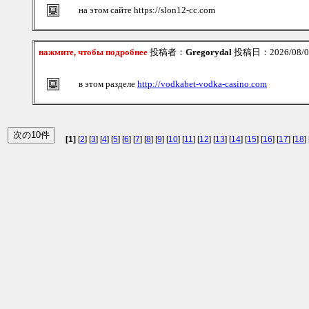
на этом сайте https://slon12-cc.com
нажмите, чтобы подробнее
投稿者：
Gregorydal
投稿日：2026/08/09
в этом разделе
http://vodkabet-vodka-casino.com
[1]
[
2
] [
3
] [
4
] [
5
] [
6
] [
7
] [
8
] [
9
] [
10
] [
11
] [
12
] [
13
] [
14
] [
15
] [
16
] [
17
] [
18
] 