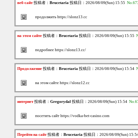
веб-сайт
投稿者：
Brucetaria
投稿日：2026/08/09(Sun) 15:55
No.67
продолжить https://slonz13.cc
на этом сайте
投稿者：
Brucetaria
投稿日：2026/08/09(Sun) 15:55
подробнее https://slonz13.cc/
Продолжение
投稿者：
Brucetaria
投稿日：2026/08/09(Sun) 15:54
на этом сайте https://slonz12.cc
интернет
投稿者：
Gregorydal
投稿日：2026/08/09(Sun) 15:54
No.6
посетить сайт https://vodka-bet-casino.com
Перейти на сайт
投稿者：
Brucetaria
投稿日：2026/08/09(Sun) 15: