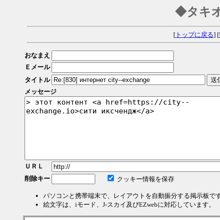
◆タキ
[
トップに戻る
] [
おなまえ
Ｅメール
タイトル
メッセージ
ＵＲＬ
削除キー
クッキー情報を保存
パソコンと携帯端末で、レイアウトを自動振分する掲示板で
絵文字は、iモード、J-スカイ及びEZwebに対応しています。