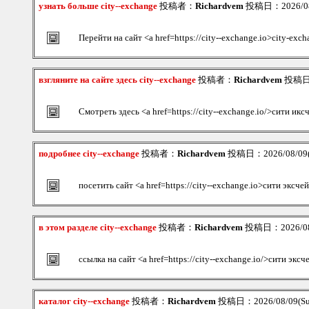
узнать больше city--exchange
投稿者：
Richardvem
投稿日：2026/08/
Перейти на сайт <a href=https://city--exchange.io>city-exc
взгляните на сайте здесь city--exchange
投稿者：
Richardvem
投稿日：2
Смотреть здесь <a href=https://city--exchange.io/>сити ик
подробнее city--exchange
投稿者：
Richardvem
投稿日：2026/08/09(S
посетить сайт <a href=https://city--exchange.io>сити эксч
в этом разделе city--exchange
投稿者：
Richardvem
投稿日：2026/08/
ссылка на сайт <a href=https://city--exchange.io/>сити экс
каталог city--exchange
投稿者：
Richardvem
投稿日：2026/08/09(Su