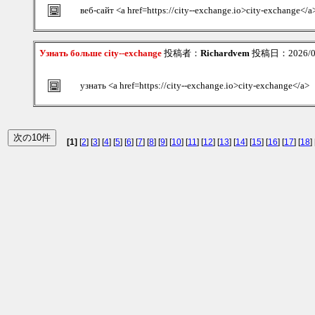
веб-сайт <a href=https://city--exchange.io>city-exchange</a
Узнать больше city--exchange
投稿者：
Richardvem
投稿日：2026/08/
узнать <a href=https://city--exchange.io>city-exchange</a>
[1]
[
2
] [
3
] [
4
] [
5
] [
6
] [
7
] [
8
] [
9
] [
10
] [
11
] [
12
] [
13
] [
14
] [
15
] [
16
] [
17
] [
18
] 