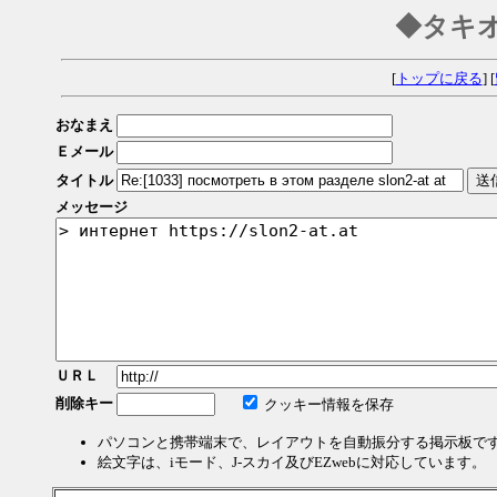
◆タキ
[
トップに戻る
] [
おなまえ
Ｅメール
タイトル
メッセージ
ＵＲＬ
削除キー
クッキー情報を保存
パソコンと携帯端末で、レイアウトを自動振分する掲示板で
絵文字は、iモード、J-スカイ及びEZwebに対応しています。