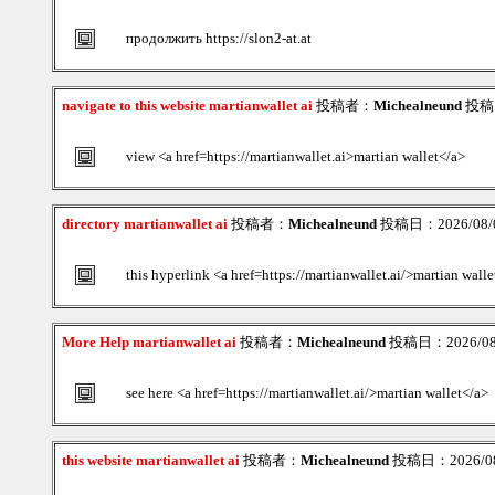
продолжить https://slon2-at.at
navigate to this website martianwallet ai
投稿者：
Michealneund
投稿日：
view <a href=https://martianwallet.ai>martian wallet</a>
directory martianwallet ai
投稿者：
Michealneund
投稿日：2026/08/08
this hyperlink <a href=https://martianwallet.ai/>martian wall
More Help martianwallet ai
投稿者：
Michealneund
投稿日：2026/08/0
see here <a href=https://martianwallet.ai/>martian wallet</a>
this website martianwallet ai
投稿者：
Michealneund
投稿日：2026/08/