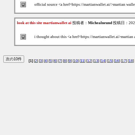
official source <a href=https://martianwallet.ai/>martian wall
look at this site martianwallet ai
投稿者：
Michealneund
投稿日：2026/0
i thought about this <a href=https://martianwallet.ai>martian 
[1]
[
2
] [
3
] [
4
] [
5
] [
6
] [
7
] [
8
] [
9
] [
10
] [
11
] [
12
] [
13
] [
14
] [
15
] [
16
] [
17
] [
18
] 