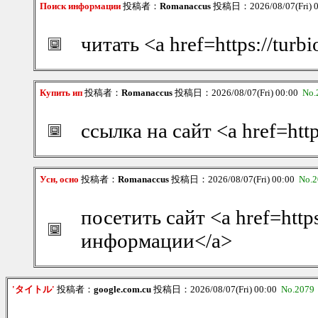
Поиск информации
投稿者：
Romanaccus
投稿日：2026/08/07(Fri) 
читать <a href=https://tur
Купить ип
投稿者：
Romanaccus
投稿日：2026/08/07(Fri) 00:00
No.
ссылка на сайт <a href=htt
Усн, осно
投稿者：
Romanaccus
投稿日：2026/08/07(Fri) 00:00
No.2
посетить сайт <a href=http
информации</a>
'タイトル'
投稿者：
google.com.cu
投稿日：2026/08/07(Fri) 00:00
No.2079