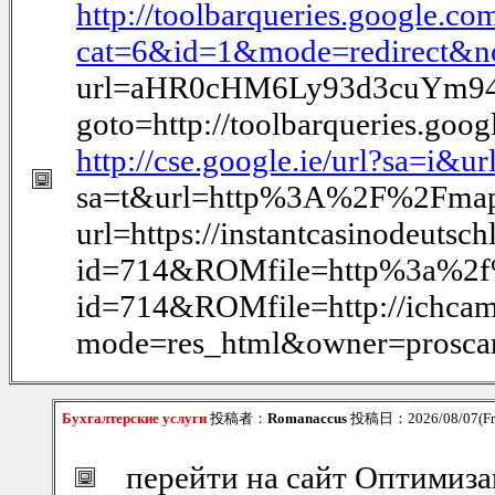
http://toolbarqueries.google.co
cat=6&id=1&mode=redirect&no=4
url=aHR0cHM6Ly93d3cuYm94a
goto=http://toolbarqueries.goog
http://cse.google.ie/url?sa=i&ur
sa=t&url=http%3A%2F%2Fmaps.go
url=https://instantcasinodeutsc
id=714&ROMfile=http%3a%2f%2
id=714&ROMfile=http://ichcams.
mode=res_html&owner=prosca
Бухгалтерские услуги
投稿者：
Romanaccus
投稿日：2026/08/07(Fri
перейти на сайт Оптимиза