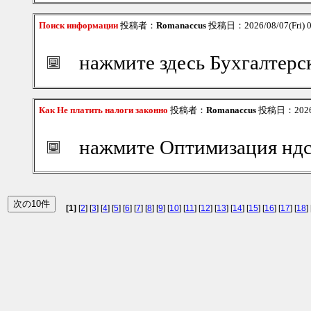
Поиск информации
投稿者：
Romanaccus
投稿日：2026/08/07(Fri) 
нажмите здесь Бухгалтерс
Как Не платить налоги законно
投稿者：
Romanaccus
投稿日：2026/0
нажмите Оптимизация нд
[1]
[
2
] [
3
] [
4
] [
5
] [
6
] [
7
] [
8
] [
9
] [
10
] [
11
] [
12
] [
13
] [
14
] [
15
] [
16
] [
17
] [
18
] 