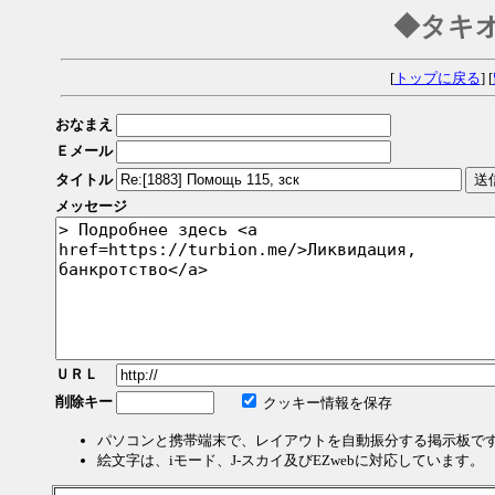
◆タキ
[
トップに戻る
] [
おなまえ
Ｅメール
タイトル
メッセージ
ＵＲＬ
削除キー
クッキー情報を保存
パソコンと携帯端末で、レイアウトを自動振分する掲示板で
絵文字は、iモード、J-スカイ及びEZwebに対応しています。