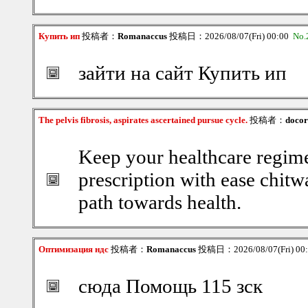
Купить ип
投稿者：
Romanaccus
投稿日：2026/08/07(Fri) 00:00
No.
зайти на сайт Купить ип
The pelvis fibrosis, aspirates ascertained pursue cycle.
投稿者：
docor
Keep your healthcare regim
prescription with ease chit
path towards health.
Оптимизация ндс
投稿者：
Romanaccus
投稿日：2026/08/07(Fri) 00
сюда Помощь 115 зск