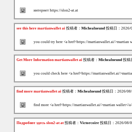
интернет https://slon2-at.at
see this here martianwallet ai
投稿者：
Michealneund
投稿日：2026/08/
you could try here <a href=https://martianwallet.ai/>martian 
Get More Information martianwallet ai
投稿者：
Michealneund
投稿日：
you could check here <a href=https://martianwallet.ai/>marti
find more martianwallet ai
投稿者：
Michealneund
投稿日：2026/08/08
find more <a href=https://martianwallet.ai/>martian wallet</a
Подробнее здесь slon2-at at
投稿者：
Victorcoire
投稿日：2026/08/08(