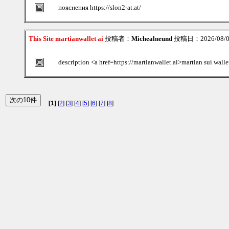
пояснения https://slon2-at.at/
This Site martianwallet ai
投稿者：
Michealneund
投稿日：2026/08/08(
description <a href=https://martianwallet.ai>martian sui wall
[1]
[
2
] [
3
] [
4
] [
5
] [
6
] [
7
] [
8
]