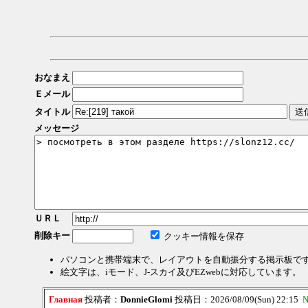
おなまえ
Ｅメール
タイトル
メッセージ
ＵＲＬ
削除キー
クッキー情報を保存
パソコンと携帯端末で、レイアウトを自動振分する掲示板で
絵文字は、iモード、J-スカイ及びEZwebに対応しています。
Главная
投稿者：
DonnieGlomi
投稿日：2026/08/09(Sun) 22:15
N