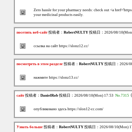
Zero hassle for your pharmacy needs: check out <a href='htt
your medicinal products easily.
посетить веб-сайт
投稿者：
RobertNULTY
投稿日：2026/08/10(Mon)
ссылка на сайт https://slonz12.cc/
посмотреть в этом разделе
投稿者：
RobertNULTY
投稿日：2026/08/
нажмите https://slonz13.cc/
сайт
投稿者：
DanielRob
投稿日：2026/08/10(Mon) 17:53
No.7315
опубликовано здесь https://slon12-cc.com/
Узнать больше
投稿者：
RobertNULTY
投稿日：2026/08/10(Mon) 1