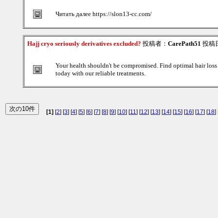
Читать далее https://slon13-cc.com/
Hajj cryo seriously derivatives excluded?
投稿者：
CarePath51
投稿日：
Your health shouldn't be compromised. Find optimal hair loss
today with our reliable treatments.
[1]
[
2
] [
3
] [
4
] [
5
] [
6
] [
7
] [
8
] [
9
] [
10
] [
11
] [
12
] [
13
] [
14
] [
15
] [
16
] [
17
] [
18
] 