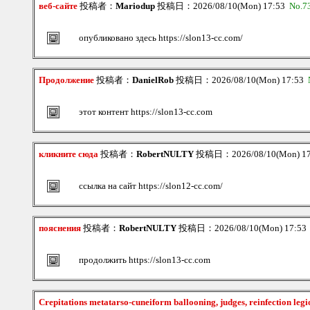
веб-сайте
投稿者：
Mariodup
投稿日：2026/08/10(Mon) 17:53
No.7
опубликовано здесь https://slon13-cc.com/
Продолжение
投稿者：
DanielRob
投稿日：2026/08/10(Mon) 17:53
этот контент https://slon13-cc.com
кликните сюда
投稿者：
RobertNULTY
投稿日：2026/08/10(Mon) 1
ссылка на сайт https://slon12-cc.com/
пояснения
投稿者：
RobertNULTY
投稿日：2026/08/10(Mon) 17:5
продолжить https://slon13-cc.com
Crepitations metatarso-cuneiform ballooning, judges, reinfection legi