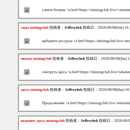
узнать больше <a href=https://miningclub.live/>antmin
сюда miningclub
投稿者：
Jeffreyhek
投稿日：2026/08/08(Sat) 16
выберите ресурсы <a href=https://miningclub.live>ant
читать miningclub
投稿者：
Jeffreyhek
投稿日：2026/08/08(Sat) 1
смотреть здесь <a href=https://miningclub.live>whats
здесь miningclub
投稿者：
Jeffreyhek
投稿日：2026/08/08(Sat) 16
Продолжение <a href=https://miningclub.live>whatsm
нажмите здесь miningclub
投稿者：
Jeffreyhek
投稿日：2026/08/08