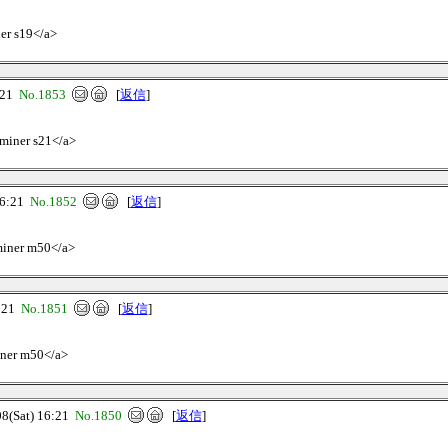
er s19</a>
:21
No.1853
[
返信
]
miner s21</a>
6:21
No.1852
[
返信
]
miner m50</a>
:21
No.1851
[
返信
]
iner m50</a>
(Sat) 16:21
No.1850
[
返信
]