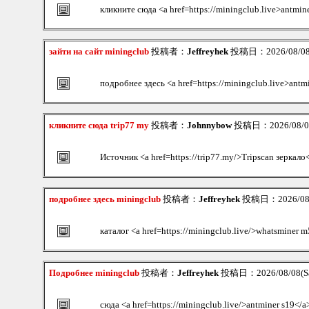
кликните сюда <a href=https://miningclub.live>antmin
зайти на сайт miningclub
投稿者：
Jeffreyhek
投稿日：2026/08/08(
подробнее здесь <a href=https://miningclub.live>antm
кликните сюда trip77 my
投稿者：
Johnnybow
投稿日：2026/08/08(
Источник <a href=https://trip77.my/>Tripscan зеркало
подробнее здесь miningclub
投稿者：
Jeffreyhek
投稿日：2026/08/0
каталог <a href=https://miningclub.live/>whatsminer 
Подробнее miningclub
投稿者：
Jeffreyhek
投稿日：2026/08/08(Sa
сюда <a href=https://miningclub.live/>antminer s19</a