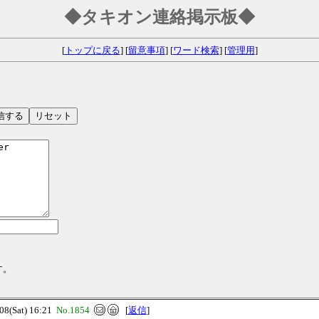
◆タキオン連絡掲示板◆
[
トップに戻る
] [
留意事項
] [
ワード検索
] [
管理用
]
す。
(Sat) 16:21
No.1854
[
返信
]