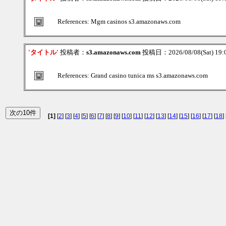
References: Mgm casinos s3.amazonaws.com
'タイトル'
投稿者：
s3.amazonaws.com
投稿日：2026/08/08(Sat) 19
References: Grand casino tunica ms s3.amazonaws.com
[1]
[
2
] [
3
] [
4
] [
5
] [
6
] [
7
] [
8
] [
9
] [
10
] [
11
] [
12
] [
13
] [
14
] [
15
] [
16
] [
17
] [
18
] 