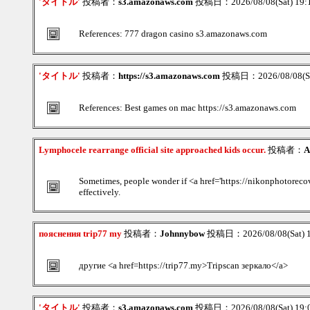
'タイトル'
投稿者：
s3.amazonaws.com
投稿日：2026/08/08(Sat) 19
References: 777 dragon casino s3.amazonaws.com
'タイトル'
投稿者：
https://s3.amazonaws.com
投稿日：2026/08/08(Sa
References: Best games on mac https://s3.amazonaws.com
Lymphocele rearrange official site approached kids occur.
投稿者：
A
Sometimes, people wonder if <a href='https://nikonphotorecov
effectively.
пояснения trip77 my
投稿者：
Johnnybow
投稿日：2026/08/08(Sat) 
другие <a href=https://trip77.my>Tripscan зеркало</a>
'タイトル'
投稿者：
s3.amazonaws.com
投稿日：2026/08/08(Sat) 19