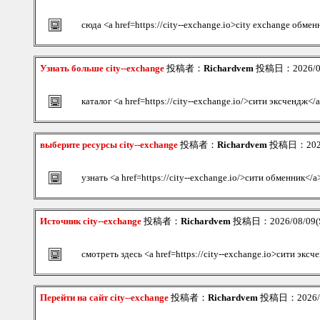
сюда <a href=https://city--exchange.io>city exchange обмен
Узнать больше city--exchange
投稿者：
Richardvem
投稿日：2026/08/
каталог <a href=https://city--exchange.io/>сити эксчендж</
выберите ресурсы city--exchange
投稿者：
Richardvem
投稿日：2026/
узнать <a href=https://city--exchange.io/>сити обменник</a
Источник city--exchange
投稿者：
Richardvem
投稿日：2026/08/09(S
смотреть здесь <a href=https://city--exchange.io>сити экс
Перейти на сайт city--exchange
投稿者：
Richardvem
投稿日：2026/08