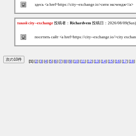
здесь <a href=https://city--exchange.io>сити эксчендж</a>
такой city--exchange
投稿者：
Richardvem
投稿日：2026/08/09(Sun)
посетить сайт <a href=https://city--exchange.io/>city excha
[1]
[
2
] [
3
] [
4
] [
5
] [
6
] [
7
] [
8
] [
9
] [
10
] [
11
] [
12
] [
13
] [
14
] [
15
] [
16
] [
17
] [
18
] 