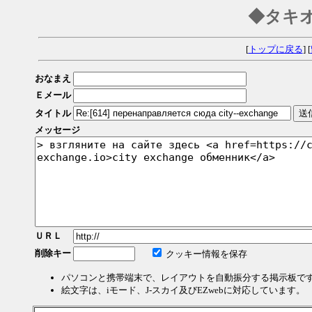
◆タキ
[
トップに戻る
] [
おなまえ
Ｅメール
タイトル
メッセージ
ＵＲＬ
削除キー
クッキー情報を保存
パソコンと携帯端末で、レイアウトを自動振分する掲示板で
絵文字は、iモード、J-スカイ及びEZwebに対応しています。