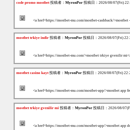
code promo mostbet
投稿者：
MyronPor
投稿日：2026/08/07(Fri) 22
<a href=https://mostbet-mu.com/mostbet-cashback/>mostbet - 
mostbet trkiye indir
投稿者：
MyronPor
投稿日：2026/08/07(Fri) 22
<a href=https://mostbet-mu.com/>mostbet trkiye gvenilir mi<
mostbet casino kayt
投稿者：
MyronPor
投稿日：2026/08/07(Fri) 22
<a href=https://mostbet-mu.com/mostbet-app/>mostbet app f
mostbet trkiye gvenilir mi
投稿者：
MyronPor
投稿日：2026/08/07(Fr
<a href=https://mostbet-mu.com/mostbet-app/>mostbet app d