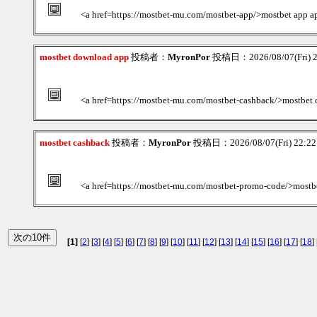
<a href=https://mostbet-mu.com/mostbet-app/>mostbet app ap
mostbet download app
投稿者：
MyronPor
投稿日：2026/08/07(Fri) 
<a href=https://mostbet-mu.com/mostbet-cashback/>mostbet ca
mostbet cashback
投稿者：
MyronPor
投稿日：2026/08/07(Fri) 22:2
<a href=https://mostbet-mu.com/mostbet-promo-code/>mostbet
[1]
[
2
] [
3
] [
4
] [
5
] [
6
] [
7
] [
8
] [
9
] [
10
] [
11
] [
12
] [
13
] [
14
] [
15
] [
16
] [
17
] [
18
] 