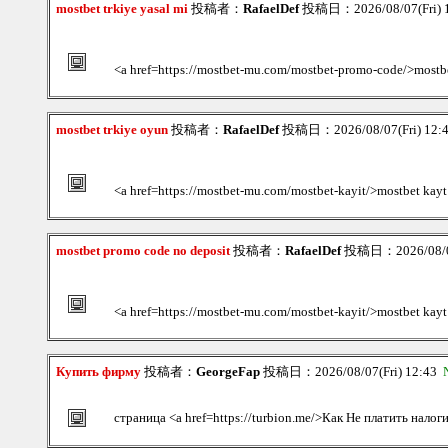
mostbet trkiye yasal mi
投稿者：
RafaelDef
投稿日：2026/08/07(Fri) 
<a href=https://mostbet-mu.com/mostbet-promo-code/>mostbet
mostbet trkiye oyun
投稿者：
RafaelDef
投稿日：2026/08/07(Fri) 12:
<a href=https://mostbet-mu.com/mostbet-kayit/>mostbet kay
mostbet promo code no deposit
投稿者：
RafaelDef
投稿日：2026/08/07
<a href=https://mostbet-mu.com/mostbet-kayit/>mostbet kayt 
Купить фирму
投稿者：
GeorgeFap
投稿日：2026/08/07(Fri) 12:43
страница <a href=https://turbion.me/>Как Не платить налог