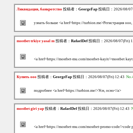
Ликвидация, банкротство
投稿者：
GeorgeFap
投稿日：2026/08/07(F
узнать больше <a href=https://turbion.me>Регистрация ооо,
mostbet trkiye yasal m
投稿者：
RafaelDef
投稿日：2026/08/07(Fri) 
<a href=https://mostbet-mu.com/mostbet-kayit/>mostbet kayt
Купить ооо
投稿者：
GeorgeFap
投稿日：2026/08/07(Fri) 12:43
No.
подробнее <a href=https://turbion.me/>Усн, осно</a>
mostbet giri yap
投稿者：
RafaelDef
投稿日：2026/08/07(Fri) 12:43
<a href=https://mostbet-mu.com/mostbet-promo-code/>code p