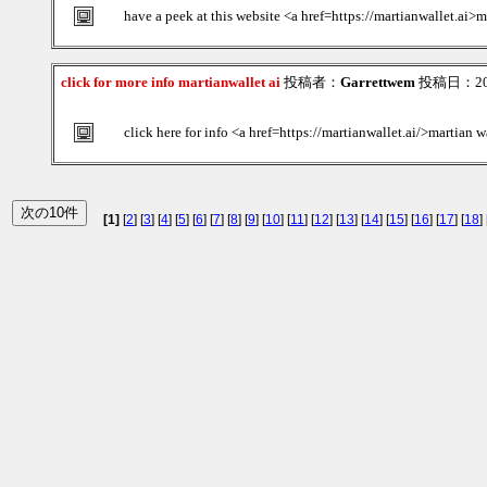
have a peek at this website <a href=https://martianwallet.ai>m
click for more info martianwallet ai
投稿者：
Garrettwem
投稿日：2026
click here for info <a href=https://martianwallet.ai/>martian w
[1]
[
2
] [
3
] [
4
] [
5
] [
6
] [
7
] [
8
] [
9
] [
10
] [
11
] [
12
] [
13
] [
14
] [
15
] [
16
] [
17
] [
18
] 