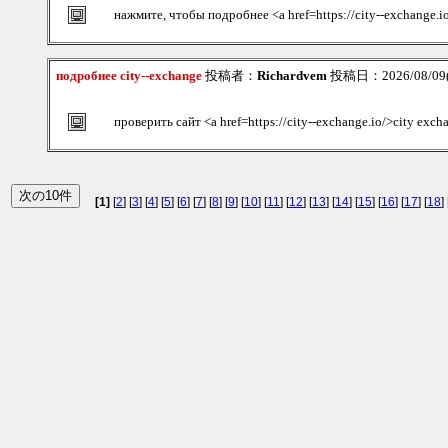
нажмите, чтобы подробнее <a href=https://city--exchange.
подробнее city--exchange
投稿者：
Richardvem
投稿日：2026/08/09(S
проверить сайт <a href=https://city--exchange.io/>city exc
[1]
[
2
] [
3
] [
4
] [
5
] [
6
] [
7
] [
8
] [
9
] [
10
] [
11
] [
12
] [
13
] [
14
] [
15
] [
16
] [
17
] [
18
] 