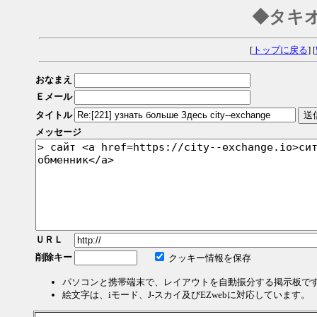
◆タキ
[
トップに戻る
] [
おなまえ
Ｅメール
タイトル
メッセージ
ＵＲＬ
削除キー
クッキー情報を保存
パソコンと携帯端末で、レイアウトを自動振分する掲示板で
絵文字は、iモード、J-スカイ及びEZwebに対応しています。