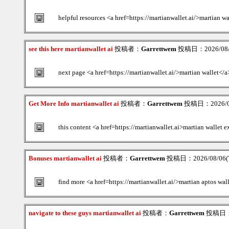
helpful resources <a href=https://martianwallet.ai/>martian wa
see this here martianwallet ai
投稿者：
Garrettwem
投稿日：2026/08/0
next page <a href=https://martianwallet.ai/>martian wallet</a
Get More Info martianwallet ai
投稿者：
Garrettwem
投稿日：2026/08
this content <a href=https://martianwallet.ai>martian wallet 
Bonuses martianwallet ai
投稿者：
Garrettwem
投稿日：2026/08/06(T
find more <a href=https://martianwallet.ai/>martian aptos wal
navigate to these guys martianwallet ai
投稿者：
Garrettwem
投稿日：20