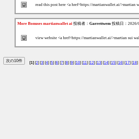
read this post here <a href=https://martianwallet.ai/>martian 
More Bonuses martianwallet ai
投稿者：
Garrettwem
投稿日：2026/08
view website <a href=https://martianwallet.ai/>martian sui wa
[1]
[
2
] [
3
] [
4
] [
5
] [
6
] [
7
] [
8
] [
9
] [
10
] [
11
] [
12
] [
13
] [
14
] [
15
] [
16
] [
17
] [
18
] 