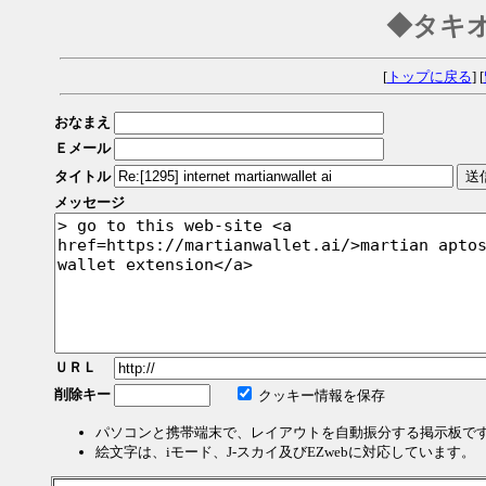
◆タキ
[
トップに戻る
] [
おなまえ
Ｅメール
タイトル
メッセージ
ＵＲＬ
削除キー
クッキー情報を保存
パソコンと携帯端末で、レイアウトを自動振分する掲示板で
絵文字は、iモード、J-スカイ及びEZwebに対応しています。