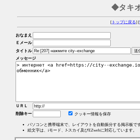
◆タキ
[
トップに戻る
] [
おなまえ
Ｅメール
タイトル
メッセージ
ＵＲＬ
削除キー
クッキー情報を保存
パソコンと携帯端末で、レイアウトを自動振分する掲示板で
絵文字は、iモード、J-スカイ及びEZwebに対応しています。