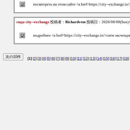
посмотреть на этом сайте <a href=https://city--exchange.i
сюда city--exchange
投稿者：
Richardvem
投稿日：2026/08/09(Sun) 
подробнее <a href=https://city--exchange.io/>сити эксченд
[1]
[
2
] [
3
] [
4
] [
5
] [
6
] [
7
] [
8
] [
9
] [
10
] [
11
] [
12
] [
13
] [
14
] [
15
] [
16
] [
17
] [
18
] 