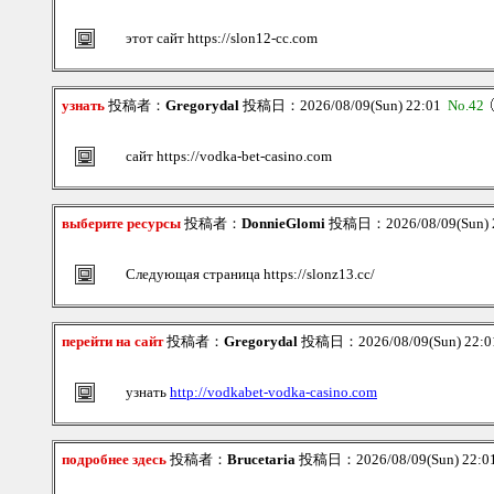
этот сайт https://slon12-cc.com
узнать
投稿者：
Gregorydal
投稿日：2026/08/09(Sun) 22:01
No.42
сайт https://vodka-bet-casino.com
выберите ресурсы
投稿者：
DonnieGlomi
投稿日：2026/08/09(Sun) 
Следующая страница https://slonz13.cc/
перейти на сайт
投稿者：
Gregorydal
投稿日：2026/08/09(Sun) 22:
узнать
http://vodkabet-vodka-casino.com
подробнее здесь
投稿者：
Brucetaria
投稿日：2026/08/09(Sun) 22: