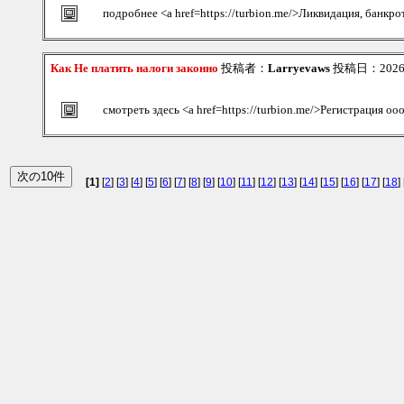
подробнее <a href=https://turbion.me/>Ликвидация, банкро
Как Не платить налоги законно
投稿者：
Larryevaws
投稿日：2026/08
смотреть здесь <a href=https://turbion.me/>Регистрация оо
[1]
[
2
] [
3
] [
4
] [
5
] [
6
] [
7
] [
8
] [
9
] [
10
] [
11
] [
12
] [
13
] [
14
] [
15
] [
16
] [
17
] [
18
] 