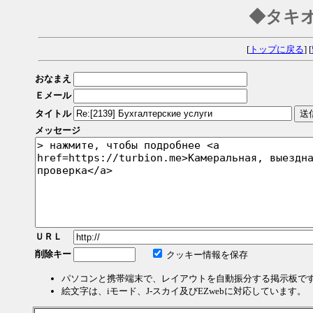
◆タキ
[
トップに戻る
] [
おなまえ
Ｅメール
タイトル
メッセージ
ＵＲＬ
削除キー
クッキー情報を保存
パソコンと携帯端末で、レイアウトを自動振分する掲示板で
絵文字は、iモード、J-スカイ及びEZwebに対応しています。