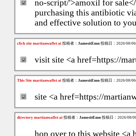
no-script/'>amoxil for sale</
purchasing this antibiotic v
and effective solution to yo
click site martianwallet ai
投稿者：
JamesitEmn
投稿日：2026/08/06(
visit site <a href=https://ma
This Site martianwallet ai
投稿者：
JamesitEmn
投稿日：2026/08/06(
site <a href=https://martian
directory martianwallet ai
投稿者：
JamesitEmn
投稿日：2026/08/06(
hop over to this website <a 