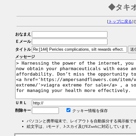
◆タキ
[
トップに戻る
] [
おなまえ
Ｅメール
タイトル
メッセージ
ＵＲＬ
削除キー
クッキー情報を保存
パソコンと携帯端末で、レイアウトを自動振分する掲示板で
絵文字は、iモード、J-スカイ及びEZwebに対応しています。