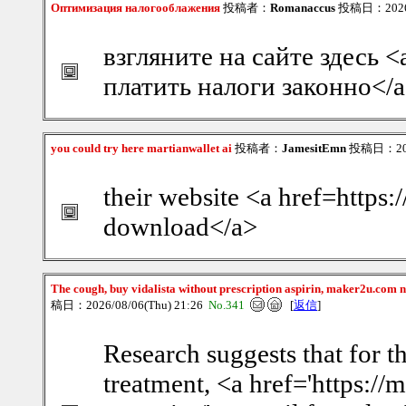
Оптимизация налогооблажения
投稿者：
Romanaccus
投稿日：2026/0
взгляните на сайте здесь <
платить налоги законно</
you could try here martianwallet ai
投稿者：
JamesitEmn
投稿日：2026
their website <a href=https:
download</a>
The cough, buy vidalista without prescription aspirin, maker2u.com 
稿日：2026/08/06(Thu) 21:26
No.341
[
返信
]
Research suggests that for t
treatment, <a href='https:/