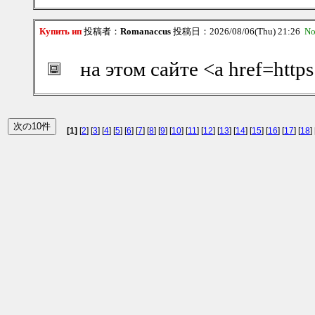
Купить ип
投稿者：
Romanaccus
投稿日：2026/08/06(Thu) 21:26
No
на этом сайте <a href=htt
[1]
[
2
] [
3
] [
4
] [
5
] [
6
] [
7
] [
8
] [
9
] [
10
] [
11
] [
12
] [
13
] [
14
] [
15
] [
16
] [
17
] [
18
] 