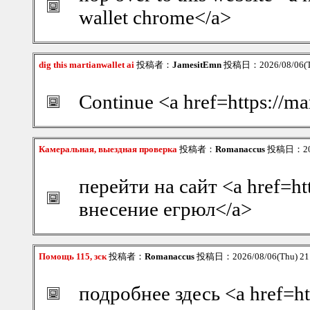
wallet chrome</a>
dig this martianwallet ai
投稿者：
JamesitEmn
投稿日：2026/08/06(T
Continue <a href=https://ma
Камеральная, выездная проверка
投稿者：
Romanaccus
投稿日：2026
перейти на сайт <a href=ht
внесение егрюл</a>
Помощь 115, зск
投稿者：
Romanaccus
投稿日：2026/08/06(Thu) 2
подробнее здесь <a href=ht